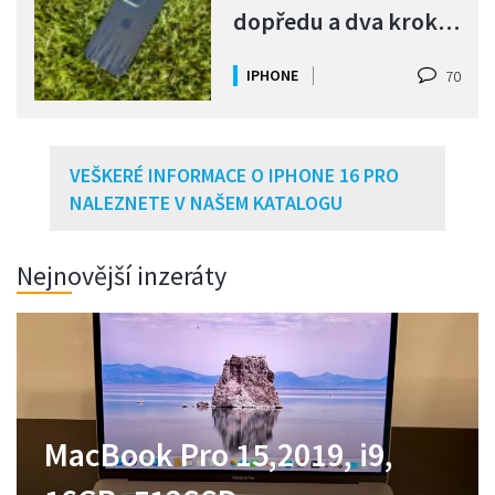
dopředu a dva kroky
zpět
IPHONE
70
VEŠKERÉ INFORMACE O IPHONE 16 PRO
NALEZNETE V NAŠEM KATALOGU
Nejnovější inzeráty
MacBook Pro 14,2021,M1
MacBook Pro 15,2019, i9,
Zánovní MacBook Neo
MacBook Air M1 jako nový,