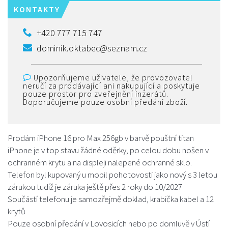
KONTAKTY
+420 777 715 747
dominik.oktabec@seznam.cz
Upozorňujeme uživatele, že provozovatel
neručí za prodávající ani nakupující a poskytuje
pouze prostor pro zveřejnění inzerátů.
Doporučujeme pouze osobní předáni zboží.
Prodám iPhone 16 pro Max 256gb v barvě pouštní titan
iPhone je v top stavu žádné oděrky, po celou dobu nošen v
ochranném krytu a na displeji nalepené ochranné sklo.
Telefon byl kupovaný u mobil pohotovosti jako nový s 3 letou
zárukou tudíž je záruka ještě přes 2 roky do 10/2027
Součástí telefonu je samozřejmě doklad, krabička kabel a 12
krytů
Pouze osobní předání v Lovosicích nebo po domluvě v Ústí