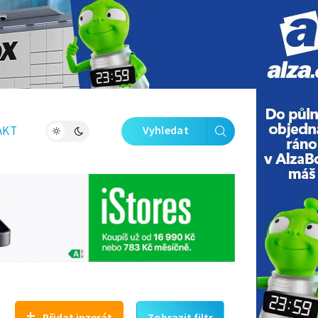
Zavřít galerii
AKT
Vyhledat
+
Přidat inzerát
Zobrazit filtr