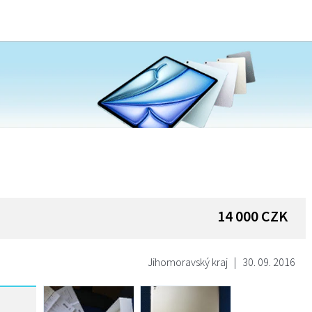
14 000
CZK
Jihomoravský kraj
|
30. 09. 2016