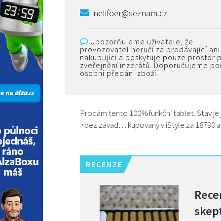
nelifoer@seznam.cz
Upozorňujeme uživatele, že
provozovatel neručí za prodávající ani
nakupující a poskytuje pouze prostor 
zveřejnění inzerátů. Doporučujeme p
osobní předáni zboží.
Prodám tento 100%funkční tablet. Stav je 
>bez závad… kupovaný v iStyle za 18790 a 
RECENZE
Recen
skept