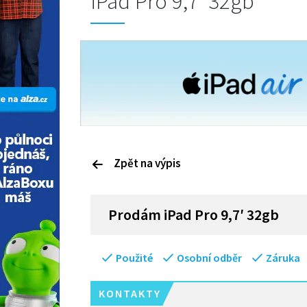
iPad Pro 9,7′ 32gb
Zpět na výpis
P
rodám
iPad Pro 9,7′ 32gb
Použité
Osobní odběr
Záruka
KONTAKTY