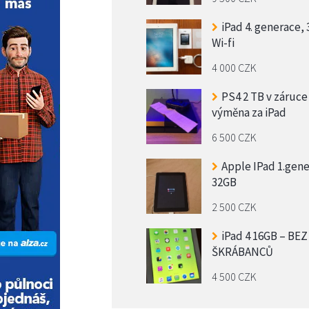
iPad 4. generace,
Wi-fi
4 000 CZK
PS4 2 TB v záruce
výměna za iPad
6 500 CZK
Apple IPad 1.gen
32GB
2 500 CZK
iPad 4 16GB – BEZ
ŠKRÁBANCŮ
4 500 CZK