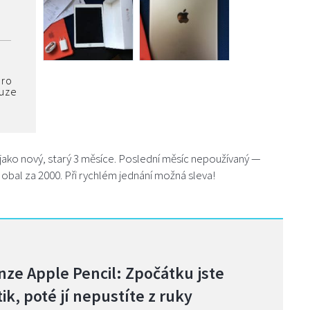
pro
ouze
jako nový, starý 3 měsíce. Poslední měsíc nepoužívaný —
obal za 2000. Při rychlém jednání možná sleva!
ze Apple Pencil: Zpočátku jste
ik, poté jí nepustíte z ruky