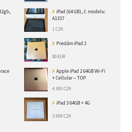
 32gb,
iPad (64 GB), č. modelu:
A1337
1 CZK
Predám iPad 2
80 EUR
erace
Apple iPad 2 64GB Wi-Fi
+ Cellular – TOP
4 300 CZK
iPad 3 64GB + 4G
3 999 CZK