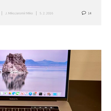
J. Miko
Jaromír Miko
5. 2. 2016
14