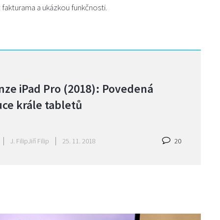
 fakturama a ukázkou funkčnosti.
nze iPad Pro (2018): Povedená
ce krále tabletů
J. Filip
Jiří Filip
25. 11. 2018
20