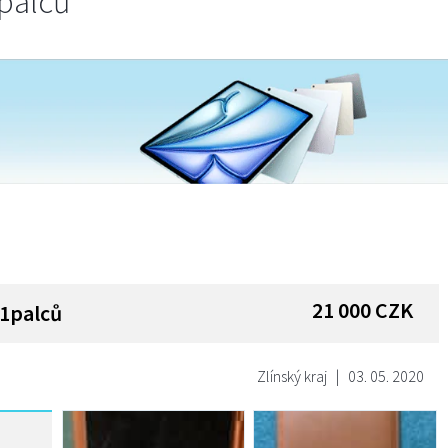
palců
21 000
CZK
11palců
Zlínský kraj
|
03. 05. 2020