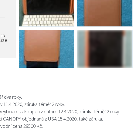
pro
ouze
ř dva roky.
v 11.4.2020, záruka téměr 2 roky.
c keyboard zakoupen v datard 12.4.2020, záruka téměř 2 roky.
ici CANOPY objednaná z USA 15.4.2020, také záruka.
ůvodní cena 29500 Kč.