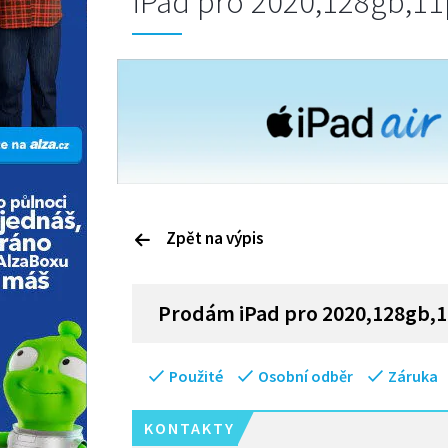
iPad pro 2020,128gb,11
Zpět na výpis
P
rodám
iPad pro 2020,128gb,
Použité
Osobní odběr
Záruka
KONTAKTY