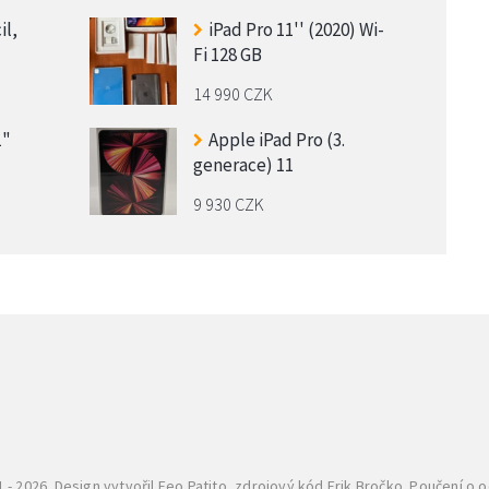
il,
iPad Pro 11'' (2020) Wi-
Fi 128 GB
14 990 CZK
1"
Apple iPad Pro (3.
generace) 11
9 930 CZK
 - 2026. Design vytvořil
Feo Patito
, zdrojový kód Erik Bročko. Poučení o 