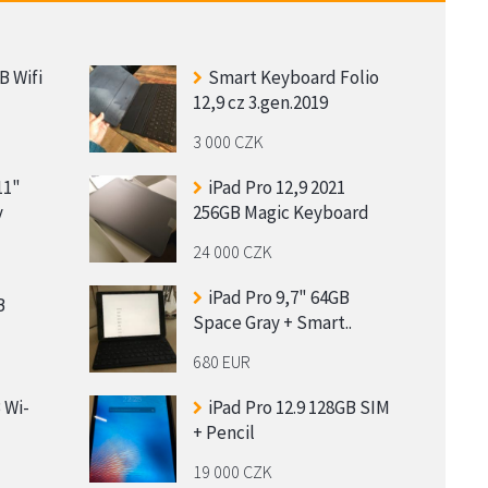
B Wifi
Smart Keyboard Folio
12,9 cz 3.gen.2019
3 000 CZK
11"
iPad Pro 12,9 2021
v
256GB Magic Keyboard
24 000 CZK
iPad Pro 9,7" 64GB
B
Space Gray + Smart..
680 EUR
 Wi-
iPad Pro 12.9 128GB SIM
+ Pencil
19 000 CZK