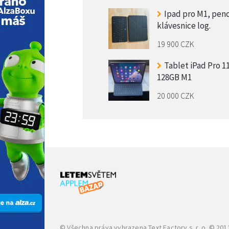
Ipad pro M1, penc
klávesnice log.
19 900 CZK
Tablet iPad Pro 1
128GB M1
20 000 CZK
© Všechna práva vyhrazena
Text Factory s. r. o.
© 2011