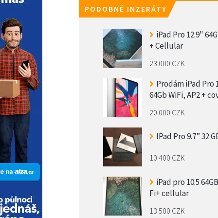
PODOBNÉ INZERÁTY
iPad Pro 12.9" 64G
+ Cellular
23 000 CZK
Prodám iPad Pro 
64Gb WiFi, AP2 + co
20 000 CZK
IPad Pro 9.7” 32 G
10 400 CZK
iPad pro 10.5 64GB
Fi+ cellular
13 500 CZK