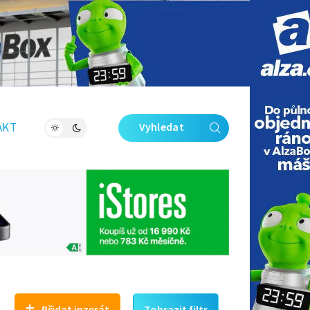
Zavřít galerii
AKT
Vyhledat
+
Přidat inzerát
Zobrazit filtr