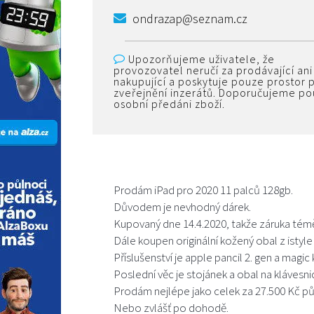
ondrazap@seznam.cz
Upozorňujeme uživatele, že
provozovatel neručí za prodávající ani
nakupující a poskytuje pouze prostor 
zveřejnění inzerátů. Doporučujeme p
osobní předáni zboží.
Prodám iPad pro 2020 11 palců 128gb.
Důvodem je nevhodný dárek.
Kupovaný dne 14.4.2020, takže záruka témě
Dále koupen originální kožený obal z istyle 
Příslušenství je apple pancil 2. gen a magi
Poslední věc je stojánek a obal na klávesn
Prodám nejlépe jako celek za 27.500 Kč p
Nebo zvlášť po dohodě.