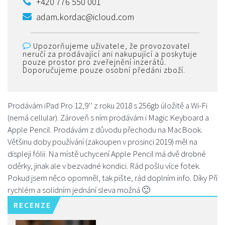
+420 776 550 001
adam.kordac@icloud.com
Upozorňujeme uživatele, že provozovatel
neručí za prodávající ani nakupující a poskytuje
pouze prostor pro zveřejnění inzerátů.
Doporučujeme pouze osobní předáni zboží.
Prodávám iPad Pro 12,9’’ z roku 2018 s 256gb úložitě a Wi-Fi
(nemá cellular). Zároveň s ním prodávám i Magic Keyboard a
Apple Pencil. Prodávám z důvodu přechodu na MacBook.
Většinu doby používání (zakoupen v prosinci 2019) měl na
displeji fólii. Na místě uchycení Apple Pencil má dvě drobné
oděrky, jinak ale v bezvadné kondici. Rád pošlu více fotek.
Pokud jsem něco opomněl, tak pište, rád doplním info. Díky Při
rychlém a solidním jednání sleva možná 🙂
RECENZE