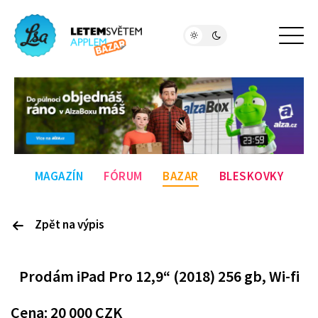
MAGAZÍN
FÓRUM
BAZAR
BLESKOVKY
Zpět na výpis
P
rodám
iPad Pro 12,9“ (2018) 256 gb, Wi-fi
Cena:
20 000
CZK