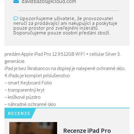
davidbazos@icloud.com
Upozorňujeme uživatele, že provozovatel
neručí za prodávající ani nakupující a poskytuje
pouze prostor pro zveřejnění inzerátů.
Doporučujeme pouze osobní předáni zboží.
predám Apple iPad Pro 12.9 512GB WIFI + cellular Silver 3.
generácie.
iPad je bez škrabancov na displeji je nalepené ochranné sklo.
K iPadu je komplet príslušenstvo
– smart Keyboard Folio
– transparentný kryt
– knižkové púzdro
– náhradné ochranné sklo
RECENZE
Recenze iPad Pro