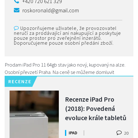
+420 720 621 329
roskoronald@gmail.com
Upozorňujeme uživatele, že provozovatel
neručí za prodávající ani nakupující a poskytuje
pouze prostor pro zveřejnění inzerátů.
Doporučujeme pouze osobní předáni zboží.
Prodam iPad Pro 11 64gb stav jako nový, kupovaný na alze.
Osobní převzetí Praha. Na ceně se můžeme domluvit
RECENZE
Recenze iPad Pro
(2018): Povedená
evoluce krále tabletů
IPAD
20