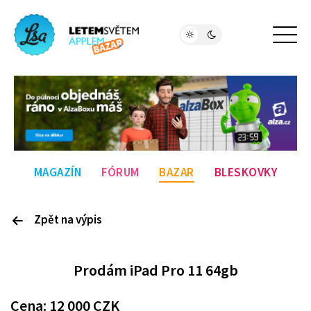
MAGAZÍN
FÓRUM
BAZAR
BLESKOVKY
Zpět na výpis
P
rodám
iPad Pro 11 64gb
Cena:
12 000
CZK