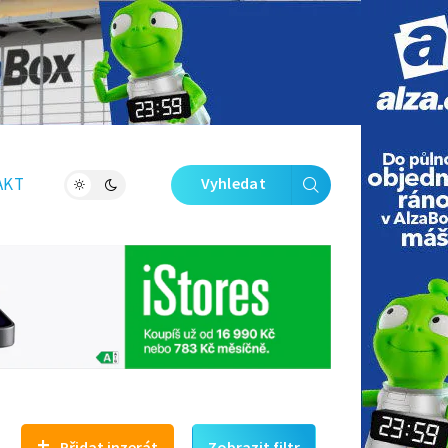
Zavřít galerii
AKT
Vyhledat
+
Přidat inzerát
Zobrazit filtr