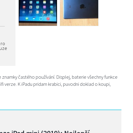
pro
ouze
ne znamky častého používání. Displej, baterie všechny funkce
ifi verze. K iPadu pridam krabici, puvodni doklad o koupi,