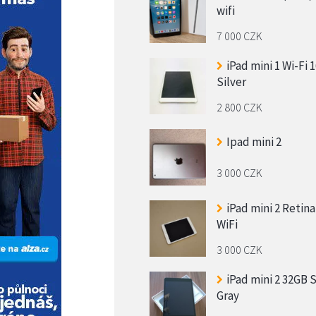
wifi
7 000 CZK
iPad mini 1 Wi-Fi 
Silver
2 800 CZK
Ipad mini 2
3 000 CZK
iPad mini 2 Retina
WiFi
3 000 CZK
iPad mini 2 32GB 
Gray