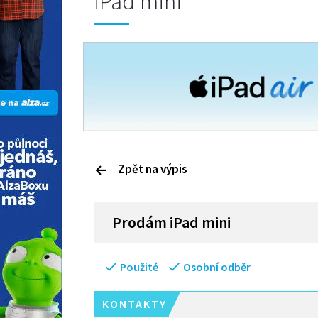
iPad mini
Zpět na výpis
P
rodám
iPad mini
Použité
Osobní odběr
KONTAKTY