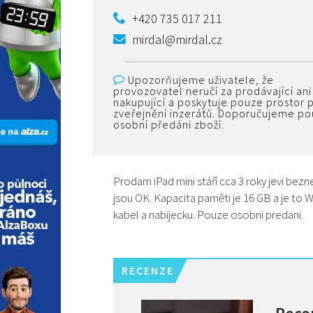
+420 735 017 211
mirdal@mirdal.cz
Upozorňujeme uživatele, že
provozovatel neručí za prodávající ani
nakupující a poskytuje pouze prostor 
zveřejnění inzerátů. Doporučujeme p
osobní předáni zboží.
Prodam iPad mini stáří cca 3 roky jevi bez
jsou OK. Kapacita paměti je 16 GB a je to W
kabel a nabijecku. Pouze osobni predani.
RECENZE