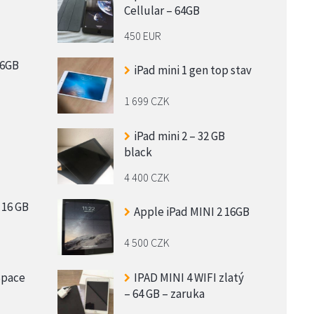
Cellular – 64GB
450 EUR
16GB
iPad mini 1 gen top stav
1 699 CZK
iPad mini 2 – 32 GB
black
4 400 CZK
 16 GB
Apple iPad MINI 2 16GB
4 500 CZK
Space
IPAD MINI 4 WIFI zlatý
– 64 GB – zaruka