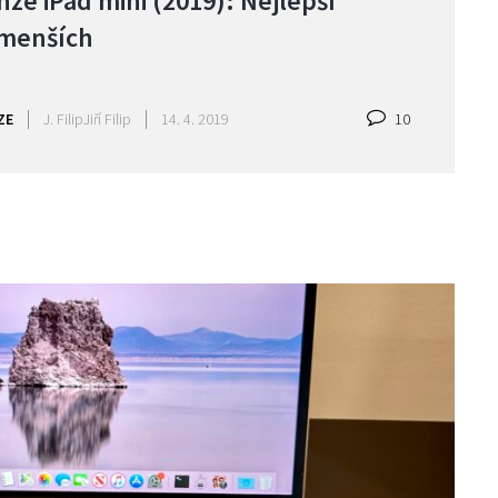
ze iPad mini (2019): Nejlepší
jmenších
ZE
J. Filip
Jiří Filip
14. 4. 2019
10