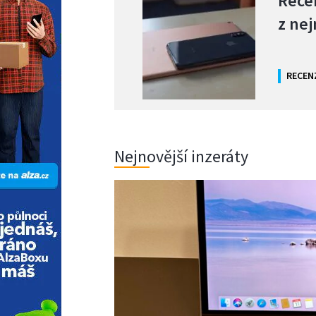
Recen
z ne
RECEN
Nejnovější inzeráty