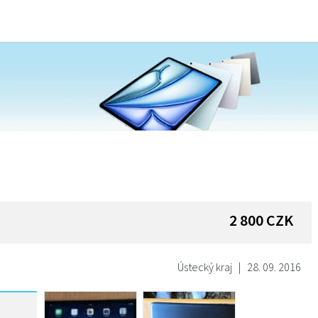
2 800
CZK
Ústecký kraj
|
28. 09. 2016