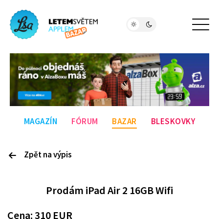
MAGAZÍN
FÓRUM
BAZAR
BLESKOVKY
Zpět na výpis
P
rodám
iPad Air 2 16GB Wifi
Cena:
310
EUR