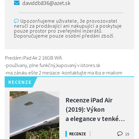
daviddb836@azet.sk
Upozorňujeme uživatele, že provozovatel
neručí za prodávající ani nakupující a poskytuje
pouze prostor pro zveřejnění inzerátů.
Doporučujeme pouze osobní předáni zboží.
Predám iPad Air 2 16GB Wifi.
-použivany, plne funkčný,kupovaný v istores.sk
-ma záruku ešte 2 mesiace -kontaktujte ma iba e-mailom
RECENZE
Recenze iPad Air
(2019): Výkon
a elegance v tenkém
těle
RECENZE
19