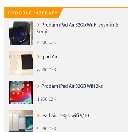
PODOBNÉ INZERÁTY
Prodám iPad Air 32Gb Wi-Fi vesmírně
šedý
4 200 CZK
Ipad Air
8 000 CZK
Prodám iPad Air 32GB Wifi 2ks
1 950 CZK
iPad Air 128gb wifi 9/10
9 990 CZK