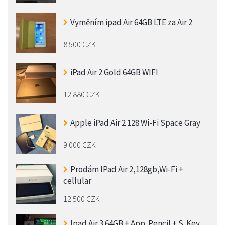
Vyměním ipad Air 64GB LTE za Air 2
8 500 CZK
iPad Air 2 Gold 64GB WIFI
12 880 CZK
Apple iPad Air 2 128 Wi-Fi Space Gray
9 000 CZK
Prodám IPad Air 2,128gb,Wi-Fi +
cellular
12 500 CZK
Ipad Air 3 64GB + App. Pencil + S. Key