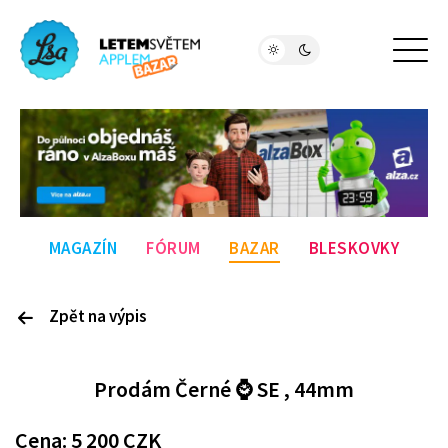
MAGAZÍN
FÓRUM
BAZAR
BLESKOVKY
Zpět na výpis
P
rodám
Černé ⌚️ SE , 44mm
Cena:
5 200
CZK