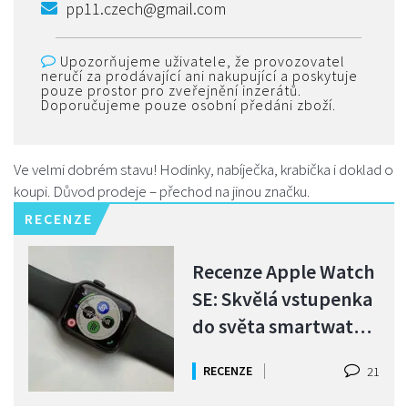
pp11.czech@gmail.com
Upozorňujeme uživatele, že provozovatel
neručí za prodávající ani nakupující a poskytuje
pouze prostor pro zveřejnění inzerátů.
Doporučujeme pouze osobní předáni zboží.
Ve velmi dobrém stavu! Hodinky, nabíječka, krabička i doklad o
koupi. Důvod prodeje – přechod na jinou značku.
RECENZE
Recenze Apple Watch
SE: Skvělá vstupenka
do světa smartwatch
od Applu
RECENZE
21