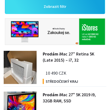
Zobrazit filtr
P
rodám
iMac 27” Retina 5K
(Late 2015) – i7, 32
10 490 CZK
STŘEDOČESKÝ KRAJ
P
rodám
iMac 27" 5K 2019 i9,
32GB RAM, SSD