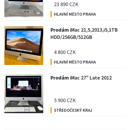
23 890 CZK
HLAVNÍ MĚSTO PRAHA
P
rodám
iMac 21,5,2013,i5,1TB
HDD/256GB/512GB
4 800 CZK
HLAVNÍ MĚSTO PRAHA
P
rodám
iMac 27" Late 2012
5 900 CZK
STŘEDOČESKÝ KRAJ