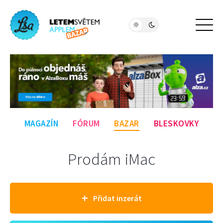
MAGAZÍN
FÓRUM
BAZAR
BLESKOVKY
Prodám iMac
+
Přidat inzerát