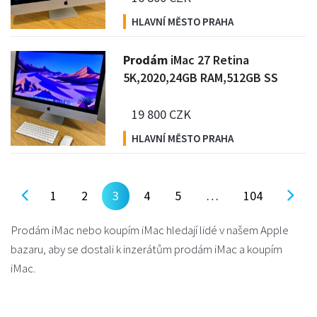
HLAVNÍ MĚSTO PRAHA
P
rodám
iMac 27 Retina
5K,2020,24GB RAM,512GB SS
19 800 CZK
HLAVNÍ MĚSTO PRAHA
1
2
3
4
5
…
104
Prodám iMac nebo koupím iMac hledají lidé v našem Apple
bazaru, aby se dostali k inzerátům prodám iMac a koupím
iMac.