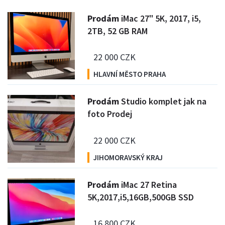
P
rodám
iMac 27" 5K, 2017, i5,
2TB, 52 GB RAM
22 000 CZK
HLAVNÍ MĚSTO PRAHA
P
rodám
Studio komplet jak na
foto Prodej
22 000 CZK
JIHOMORAVSKÝ KRAJ
P
rodám
iMac 27 Retina
5K,2017,i5,16GB,500GB SSD
16 800 CZK