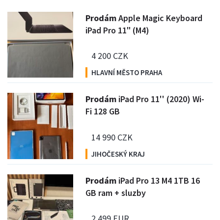
P
rodám
Apple Magic Keyboard
iPad Pro 11" (M4)
4 200 CZK
HLAVNÍ MĚSTO PRAHA
P
rodám
iPad Pro 11'' (2020) Wi-
Fi 128 GB
14 990 CZK
JIHOČESKÝ KRAJ
P
rodám
iPad Pro 13 M4 1TB 16
GB ram + sluzby
2 499 EUR