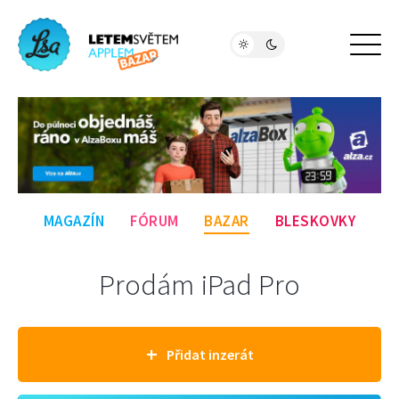
MAGAZÍN
FÓRUM
BAZAR
BLESKOVKY
Prodám iPad Pro
+
Přidat inzerát