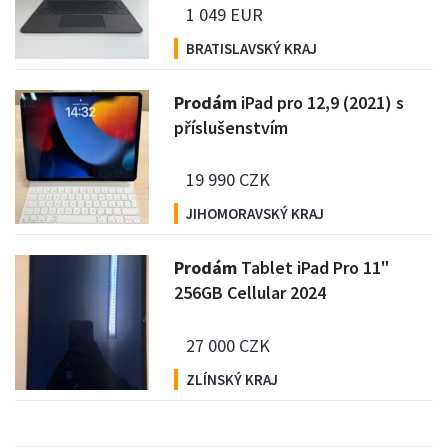
1 049 EUR
BRATISLAVSKÝ KRAJ
P
rodám
iPad pro 12,9 (2021) s
příslušenstvím
19 990 CZK
JIHOMORAVSKÝ KRAJ
P
rodám
Tablet iPad Pro 11"
256GB Cellular 2024
27 000 CZK
ZLÍNSKÝ KRAJ