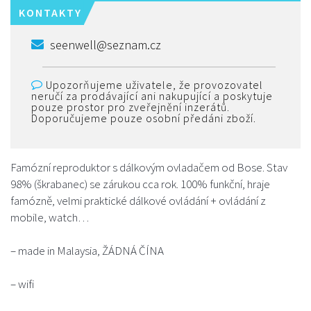
KONTAKTY
seenwell@seznam.cz
Upozorňujeme uživatele, že provozovatel
neručí za prodávající ani nakupující a poskytuje
pouze prostor pro zveřejnění inzerátů.
Doporučujeme pouze osobní předáni zboží.
Famózní reproduktor s dálkovým ovladačem od Bose. Stav
98% (škrabanec) se zárukou cca rok. 100% funkční, hraje
famózně, velmi praktické dálkové ovládání + ovládání z
mobile, watch…
– made in Malaysia, ŽÁDNÁ ČÍNA
– wifi