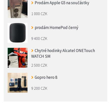
Prodám Apple G5 na součástky
1 000 CZK
prodám HomePod černý
9 400 CZK
Chytré hodinky Alcatel ONETouch
WATCH SM
2 500 CZK
Gopro hero 8
9 200 CZK