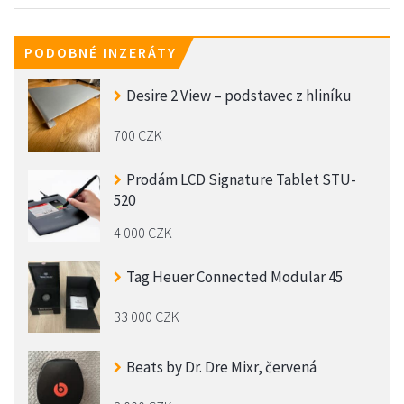
PODOBNÉ INZERÁTY
Desire 2 View – podstavec z hliníku
700 CZK
Prodám LCD Signature Tablet STU-
520
4 000 CZK
Tag Heuer Connected Modular 45
33 000 CZK
Beats by Dr. Dre Mixr, červená