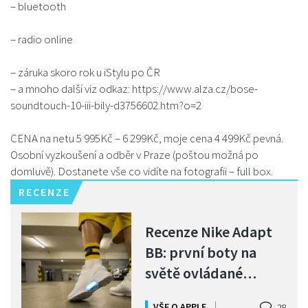
– bluetooth
– radio online
– záruka skoro rok u iStylu po ČR
– a mnoho další viz odkaz: https://www.alza.cz/bose-
soundtouch-10-iii-bily-d3756602.htm?o=2
CENA na netu 5 995Kč – 6 299Kč, moje cena 4 499Kč pevná.
Osobní vyzkoušení a odběr v Praze (poštou možná po
domluvě). Dostanete vše co vidíte na fotografii – full box.
RECENZE
Recenze Nike Adapt
BB: první boty na
světě ovládané
iPhonem!
VŠE O APPLE
28