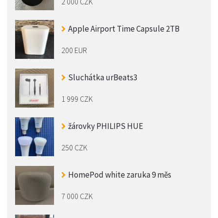
2 000 CZK
Apple Airport Time Capsule 2TB
200 EUR
Sluchátka urBeats3
1 999 CZK
žárovky PHILIPS HUE
250 CZK
HomePod white zaruka 9 měs
7 000 CZK