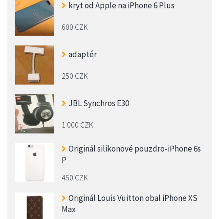
kryt od Apple na iPhone 6 Plus
600 CZK
adaptér
250 CZK
JBL Synchros E30
1 000 CZK
Originál silikonové pouzdro-iPhone 6s
P
450 CZK
Originál Louis Vuitton obal iPhone XS
Max