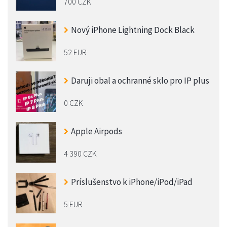
700 CZK
Nový iPhone Lightning Dock Black
52 EUR
Daruji obal a ochranné sklo pro IP plus
0 CZK
Apple Airpods
4 390 CZK
Príslušenstvo k iPhone/iPod/iPad
5 EUR