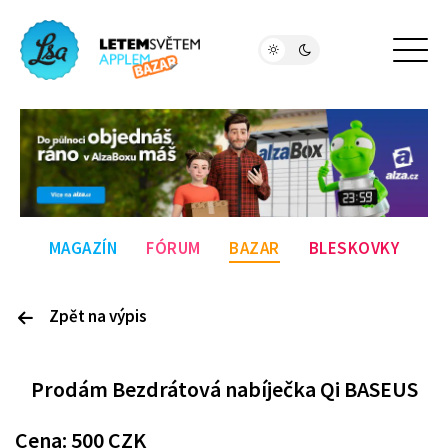
MAGAZÍN
FÓRUM
BAZAR
BLESKOVKY
Zpět na výpis
P
rodám
Bezdrátová nabíječka Qi BASEUS
Cena:
500
CZK