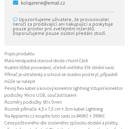
kolajarene@email.cz
Upozorňujeme uživatele, že provozovatel
neručí za prodávající ani nakupující a poskytuje
pouze prostor pro zveřejnění inzerátů.
Doporučujeme pouze osobní předáni zboží.
Popis produktu:
Malá nenápadná stavová dioda v horní části
Kvalitní těžké provedení, včetně vnitřního EM stínění navíc
Přímač je ultratenký a schová se snadno pod kryt, případně
může se nalepit
Pevný flex kabel a kovový konektor lightning Vstupní konektor
podložky: Micro USB, součástí balení
Rozměry podložky: 90 x 9 mm
Rozměr přímače: 4,5 x 7,5 cm + 3cm kabel Lightning
Na Applemix.cz koupíte tuto sadu za 849Kč + 399Kč.
Cena poštovného dle zvoleného způsobu dodání a platby,