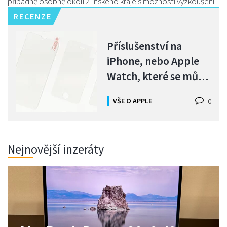
případně osobně okolí Zlínského kraje s možností vyzkoušení.
RECENZE
Příslušenství na
iPhone, nebo Apple
Watch, které se může
hodit
VŠE O APPLE
0
Nejnovější inzeráty