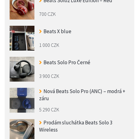
Beats Solo2 Luxe Edition – Red
700 CZK
Beats X blue
1 000 CZK
Beats Solo Pro Černé
3 900 CZK
Nová Beats Solo Pro (ANC) – modrá +
záru
5 290 CZK
Prodám sluchátka Beats Solo 3
Wireless