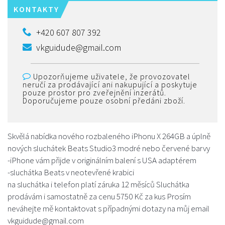
KONTAKTY
+420 607 807 392
vkguidude@gmail.com
Upozorňujeme uživatele, že provozovatel
neručí za prodávající ani nakupující a poskytuje
pouze prostor pro zveřejnění inzerátů.
Doporučujeme pouze osobní předáni zboží.
Skvělá nabídka nového rozbaleného iPhonu X 264GB a úplně
nových sluchátek Beats Studio3 modré nebo červené barvy
-iPhone vám přijde v originálním balení s USA adaptérem
-sluchátka Beats v neotevřené krabici
na sluchátka i telefon platí záruka 12 měsíců Sluchátka
prodávám i samostatně za cenu 5750 Kč za kus Prosím
neváhejte mě kontaktovat s případnými dotazy na můj email
vkguidude@gmail.com