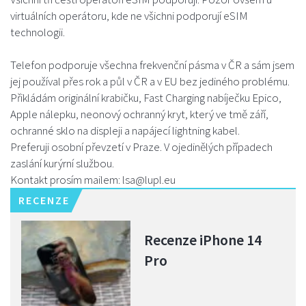
virtuálních operátoru, kde ne všichni podporují eSIM
technologii.
Telefon podporuje všechna frekvenční pásma v ČR a sám jsem
jej používal přes rok a půl v ČR a v EU bez jediného problému.
Přikládám originální krabičku, Fast Charging nabíječku Epico,
Apple nálepku, neonový ochranný kryt, který ve tmě září,
ochranné sklo na displeji a napájecí lightning kabel.
Preferuji osobní převzetí v Praze. V ojedinělých případech
zaslání kurýrní službou.
Kontakt prosím mailem: lsa@lupl.eu
RECENZE
Recenze iPhone 14
Pro