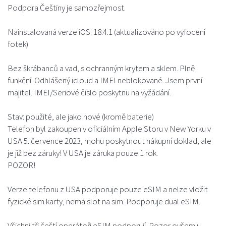
Podpora Češtiny je samozřejmost.
Nainstalovaná verze iOS: 18.4.1 (aktualizováno po vyfocení
fotek)
Bez škrábanců a vad, s ochranným krytem a sklem. Plně
funkční. Odhlášený icloud a IMEI neblokované. Jsem první
majitel. IMEI/Seriové číslo poskytnu na vyžádání.
Stav: použité, ale jako nové (kromě baterie)
Telefon byl zakoupen v oficiálním Apple Storu v New Yorku v
USA 5. července 2023, mohu poskytnout nákupní doklad, ale
je již bez záruky! V USA je záruka pouze 1 rok.
POZOR!
Verze telefonu z USA podporuje pouze eSIM a nelze vložit
fyzické sim karty, nemá slot na sim. Podporuje dual eSIM.
Všichni tři čeští operátoři eSIM podporují. Pozor ovšem u