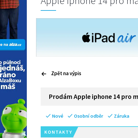
Apple iphone 14 pro m
Zpět na výpis
P
rodám
Apple iphone 14 pro 
Nové
Osobní odběr
Záruka
KONTAKTY