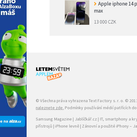
Apple iphone 14 
max
13 000 CZK
© Všechna práva vyhrazena
Text Factory s. r. o.
© 2011
naleznete zde.
Podmínky používání médií patřících do s
Samsung Magazine
|
Jablíčkář.cz
|
IT, smartphony a k
přístrojů
|
iPhone levně
|
Zánovní a použité iPhony – 