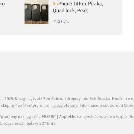
pro
iPhone 14 Pro. Pitaka,
Quad lock, Peak
700 CZK
 - 2026. Design vytvořil
Feo Patito
, zdrojový kód Erik Bročko. Poučení o 
kupiny Text Factory s. r. o.
naleznete zde.
Informace o souborech Cook
ryptoměny na magazínu FREEBIT
|
AppleMix.cz - příslušenství pro Apple
|
Se
JabkoLevně.cz
|
Galaxy S27 Ultra