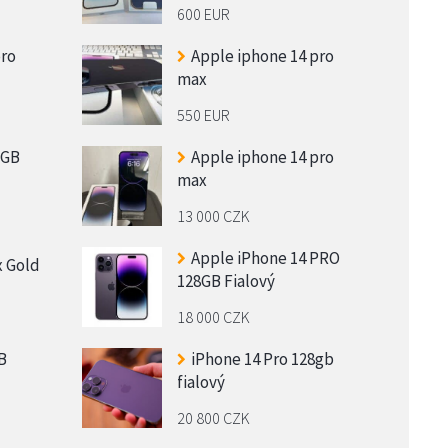
600 EUR
pro
Apple iphone 14 pro
max
550 EUR
 GB
Apple iphone 14 pro
max
13 000 CZK
Apple iPhone 14 PRO
x Gold
128GB Fialový
18 000 CZK
B
iPhone 14 Pro 128gb
fialový
20 800 CZK