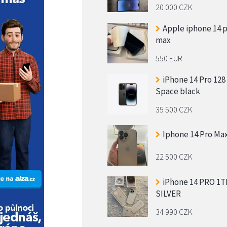
20 000 CZK
Apple iphone 14 
max
550 EUR
iPhone 14 Pro 128
Space black
35 500 CZK
Iphone 14 Pro Ma
22 500 CZK
iPhone 14 PRO 1T
SILVER
34 990 CZK