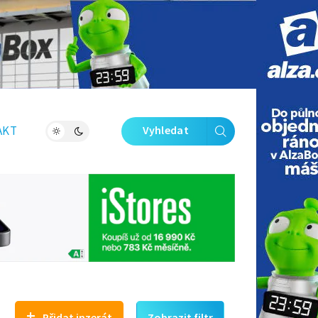
Zavřít galerii
AKT
Vyhledat
+
Přidat inzerát
Zobrazit filtr