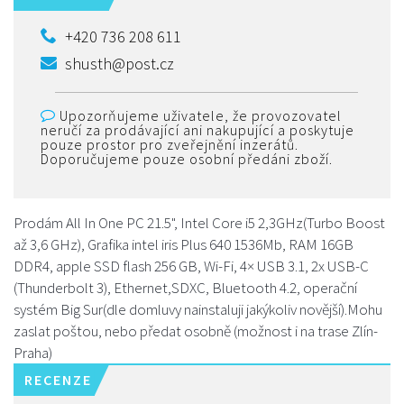
+420 736 208 611
shusth@post.cz
Upozorňujeme uživatele, že provozovatel
neručí za prodávající ani nakupující a poskytuje
pouze prostor pro zveřejnění inzerátů.
Doporučujeme pouze osobní předáni zboží.
Prodám All In One PC 21.5", Intel Core i5 2,3GHz(Turbo Boost
až 3,6 GHz), Grafika intel iris Plus 640 1536Mb, RAM 16GB
DDR4, apple SSD flash 256 GB, Wi-Fi, 4× USB 3.1, 2x USB-C
(Thunderbolt 3), Ethernet,SDXC, Bluetooth 4.2, operační
systém Big Sur(dle domluvy nainstaluji jakýkoliv novější).Mohu
zaslat poštou, nebo předat osobně (možnost i na trase Zlín-
Praha)
RECENZE