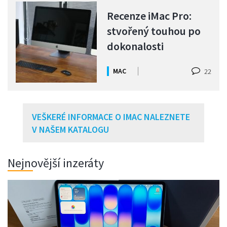
Recenze iMac Pro:
stvořený touhou po
dokonalosti
MAC
22
VEŠKERÉ INFORMACE O IMAC NALEZNETE
V NAŠEM KATALOGU
Nejnovější inzeráty