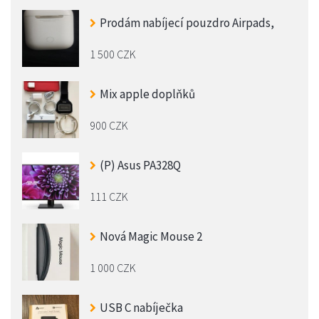
Prodám nabíjecí pouzdro Airpads,
1 500 CZK
Mix apple doplňků
900 CZK
(P) Asus PA328Q
111 CZK
Nová Magic Mouse 2
1 000 CZK
USB C nabíječka