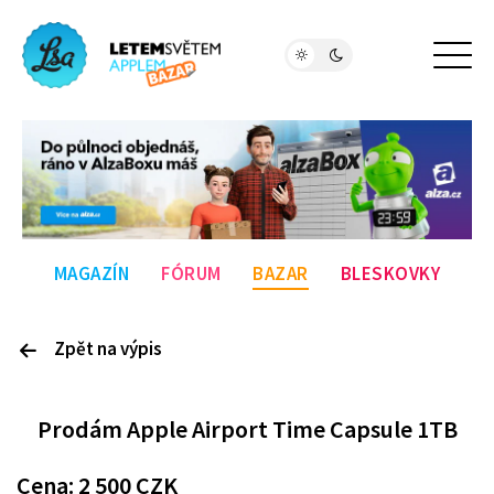
MAGAZÍN
FÓRUM
BAZAR
BLESKOVKY
Zpět na výpis
P
rodám
Apple Airport Time Capsule 1TB
Cena:
2 500
CZK