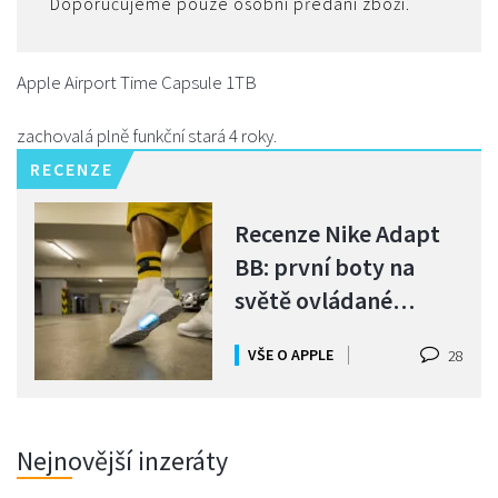
Doporučujeme pouze osobní předáni zboží.
Apple Airport Time Capsule 1TB
zachovalá plně funkční stará 4 roky.
RECENZE
Recenze Nike Adapt
BB: první boty na
světě ovládané
iPhonem!
VŠE O APPLE
28
Nejnovější inzeráty