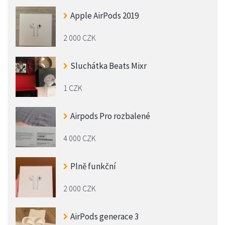
Apple AirPods 2019
2 000 CZK
Sluchátka Beats Mixr
1 CZK
Airpods Pro rozbalené
4 000 CZK
Plně funkční
2 000 CZK
AirPods generace 3