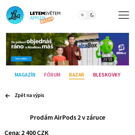
MAGAZÍN
FÓRUM
BAZAR
BLESKOVKY
Zpět na výpis
P
rodám
AirPods 2 v záruce
Cena:
2 400
CZK