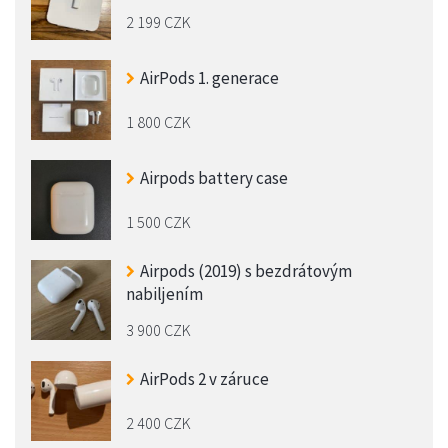
2 199 CZK
AirPods 1. generace
1 800 CZK
Airpods battery case
1 500 CZK
Airpods (2019) s bezdrátovým
nabiljením
3 900 CZK
AirPods 2 v záruce
2 400 CZK