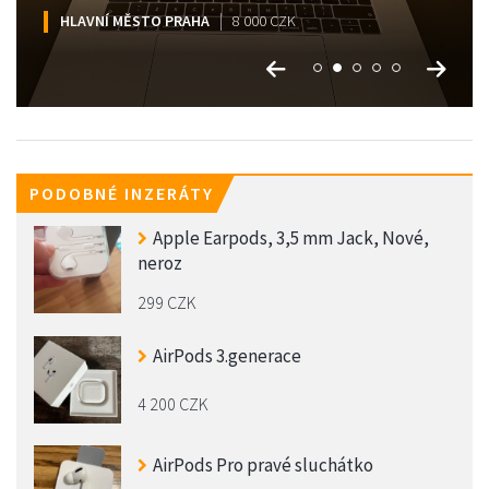
HLAVNÍ MĚSTO PRAHA
HLAVNÍ MĚSTO PRAHA
HLAVNÍ MĚSTO PRAHA
HLAVNÍ MĚSTO PRAHA
HLAVNÍ MĚSTO PRAHA
17 000 CZK
8 000 CZK
13 000 CZK
12 000 CZK
7 500 CZK
PODOBNÉ INZERÁTY
Apple Earpods, 3,5 mm Jack, Nové,
neroz
299 CZK
AirPods 3.generace
4 200 CZK
AirPods Pro pravé sluchátko